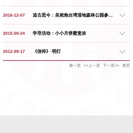
员在二教101学习观看了三集历史文献纪录
片《信仰》，并在观后进行了热烈的讨论
追古思今：吴淞炮台湾湿地森林公园参观活动
2016-12-07
交流。 党员同志们普遍表达了对于中
国共产党人在革命、建设、改革三大历史
时期为实践信仰所付出汗水、心血以至生
12月7日，华东师范大学法学院工会和
学导活动：小小月饼蜜意浓
2015-09-24
命的敬意，并对当前共产党人尤其是高校
教工党支部组织教师前往吴淞炮台湾湿地
学生党员精神家园的建设问题提出了各自
森林公园参观学习，在自然与科技冲击下
2015年9月24日晚，法律系开展了“小
《信仰》·明灯
2012-09-17
的看法。研三张媛媛同学首先表示：“中国
感受历史的恢弘，弘扬爱国爱党的激昂情
小月饼蜜意浓”的学导中秋慰问活动。在法
共产党人信仰的意识形态是马克思主义、
怀。 炮台湾曾为昔日的军事要塞，是
律系团委书记王沁怡老师的带领下，五位
第一页
<<上一页
下一页>>
尾页
毛泽东思想以及中国特色社会主义理论体
中国人民抵抗外来侵略者以及淞沪抗战、
2012年9月17日，周四，法律系本科生
学导代表们奔至第二教学楼为法律系2015
系，其目的是建成共产主义社会，对此，
解放上海吴淞战役的重要战场。参观过程
党支部组织支部中的党员，包括预备党
级本科新生们送上了中秋祝福。 王老
我们大学生党员不能放弃，不能放弃这个
中，一望无际的吴淞江波澜壮阔，激起老
员，并带动部分的入党积极分子，一同观
师时表示：“希望大家今晚抬头仰望夜空赏
曾经为无数共产党员所信仰、所追求、所
师们对祖国壮丽的感慨；炮台湾广场上陈
看了电视片《信仰》。本次活动在第二教
月，也许不是最圆最亮，但心里是温暖圆
献身的精神家园，要以优秀先进共产党员
列的炮台警醒着世人国家当年的飘摇，诉
学楼206进行，整个活动持续了2个小时。
满的。”同时，在预祝新生们中秋节快乐
为榜样，加强理论学习能力，增强对中国
说着历史英雄往日的英勇，让老师们仿佛
党支部选择了电视片的第一集《只要主义
时，提醒大家无论时留校的还是回家的都
特色社会主义理论的理解，不断提高自身
回到了战火纷飞的年代；长江河口科技馆
真》进行集中观看，剩下的两集由各支部
一切安好。 随后，学导们挨个给
能力，加强自身专业知识的掌握，...
以现代科技的魅力重现历史演变，更是让
成员自行观看。 晚上6点，在等大家
新生们发放了月饼，现场气氛温馨融洽。
老师们心中涌现无限的民族自豪感。
都到齐后，观看活动正式开始。大家都表
本次参观活动，让所有同志接受了一次深
现得十分认真，有些人还不断做着笔记，