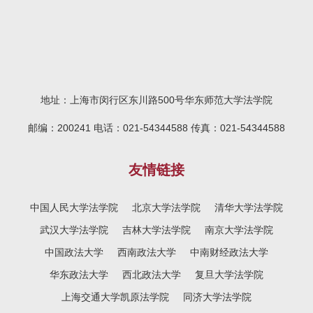
刻的爱国主义教育，充分了解了中国人民
记录下了自己的心情与想法。第一集看完
为了抵抗外来侵略者所作出的不懈努力。
后，大家对共产党信仰问题与这部电视片
大...
分别发表了看法。活动气氛一下子活跃了
起来，大家你来我往，交流观点。 活
动进行得相当成功，有支部成员表示，这
部电视片很好地激起了党支部同志们对于
地址：上海市闵行区东川路500号华东师范大学法学院
共产党信仰问题的思考，深化了大...
邮编：200241 电话：021-54344588 传真：021-54344588
友情链接
中国人民大学法学院
北京大学法学院
清华大学法学院
武汉大学法学院
吉林大学法学院
南京大学法学院
中国政法大学
西南政法大学
中南财经政法大学
华东政法大学
西北政法大学
复旦大学法学院
上海交通大学凯原法学院
同济大学法学院