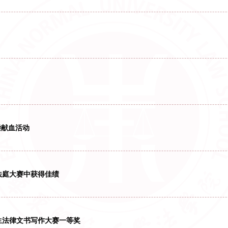
躬身基层（二）
执笔扬帆
躬身基层
执笔扬帆