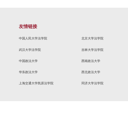
法学）班获评2025-2026学年学风建设优秀集体
金！
二十四届Jessup国际法模拟法庭全国选拔赛二等奖
愿者服务队获评2025年度校社会主义精神文明好人好事