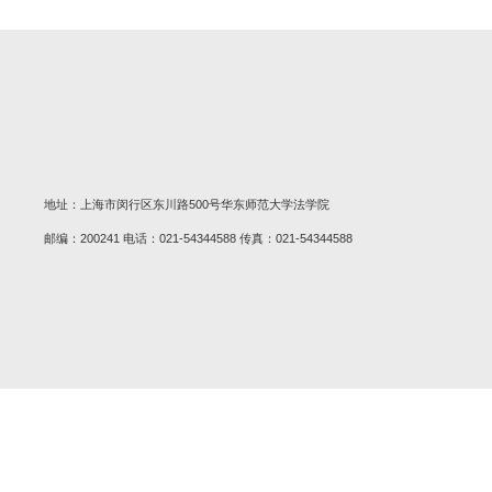
喜报｜我院2024级硕士生法律（
2026-04-30
全国总决赛，我院本科生詹嵩夺
2026-04-27
喜报 | 法学院学子荣获中国第
2026-03-05
喜报 | 我院基层立法联系点志
2026-02-09