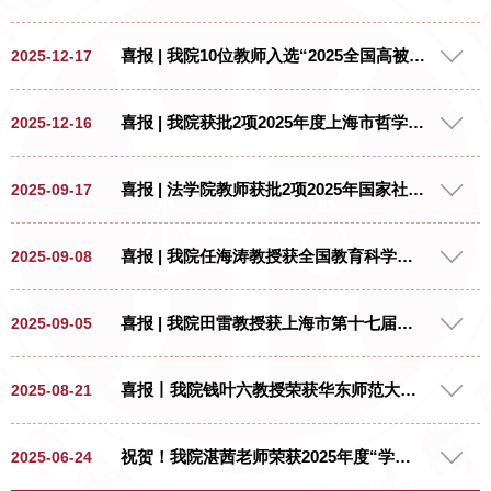
喜报 | 我院10位教师入选“2025全国高被引学者”名单
2025-12-17
中国知网下属的中国科学文献计量评价研
喜报 | 我院获批2项2025年度上海市哲学社会科学规划课题
2025-12-16
究中心（出版智库）2024年首次发布了“中
国知网高被引学者”名单，在学术界引起热
近日，上海市哲学社会科学规划办公室公
喜报 | 法学院教师获批2项2025年国家社科基金年度项目
2025-09-17
烈反响与积极反馈。2025年12月，知网评
布了2025年度上海市哲学社会科学规划课
价中心发布“2025全国高被引学者”名单，
题立项名单，我院晨晖学者虞李辉、孙鸿
我院9位教师入选“法学”高被引学者名单，
近日，全国哲学社会科学工作办公室公示
喜报 | 我院任海涛教授获全国教育科学规划研究课题立项
2025-09-08
亮分别获上海市哲学社会科学规划课题青
1位教师入选“教育学”高被引学者名单。热
了2025年国家社会科学基金年度项目立项
年项目立项。对以上获得立项的教师表示
烈祝贺入选老师！
名单。华东师范大学法学院教师获批2个项
祝贺！
喜报 | 我院田雷教授获上海市第十七届哲学社会科学优秀成果奖
2025-09-05
目，其中重点项目1项，一般项目1项。
2025年国家社会科学基金年度项目立项公
示名单：
喜报丨我院钱叶六教授荣获华东师范大学育人贡献奖
2025-08-21
近日，学校发布关于表彰2025年度华东师
祝贺！我院湛茜老师荣获2025年度“学生心目中最优秀教师奖”
2025-06-24
范大学“三大贡献奖”（育人贡献奖、学术贡