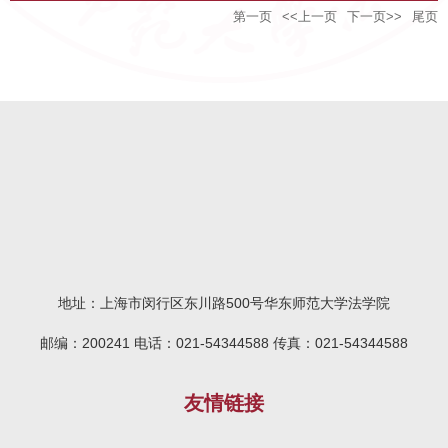
献奖和服务贡献奖）的决定，我院钱叶六
第一页
<<上一页
下一页>>
尾页
华东师范大学2025年度“学生心目中最优秀
教授荣获“优秀育人贡献奖”。“三大贡献
教师奖”日前公布，经毕业生投票、院系推
奖”是学校为做出突出贡献的教职工颁发的
荐、专家评审、校园网公示，全校10位教
最高奖项。钱叶六教授现任学院教学委员
师荣获2025年度“学生心目中最优秀教师
会主任、学校教学委员会委员（曾任法学
奖”，我院湛茜老师入选。湛茜老师热爱教
院教学副院长、法学实验实践教学中心主
学，主讲《知识产权法》《国际知识产权
任），常年深耕法学教育一线，以培养德
法》两门上海市级重点课程，不断完善课
才兼备的法治人才为己任，在教学、管
程体系，丰富课程内容，传授基础知识和
理、实践教学、青年人才培养等多个维度
前沿理论，培养具有国际视野的涉外法治
持续发力，成果丰硕。在教育教学中，他
人才。她关爱学生，倾力指导学生开展学
坚持“立德树人”，注重课程育人，将思政元
术研究和科创项目，用真诚与专业点燃学
素有机融入刑法学课堂，培养学生爱国、
生科研热情，提升学生的科研能力和实践
正义、平等、诚信等理念，塑造其正确三
地址：上海市闵行区东川路500号华东师范大学法学院
能力。学校于2009年设立“学生心目中最优
观，助力成为德法兼修的卓越法治人才。
秀教师奖”，华东师范大学教育发展基金会
邮编：200241 电话：021-54344588 传真：021-54344588
作为教学管理骨干，他顺应新文科建设，
自2020年6月起设立专项基金对该奖项进
积极推进法学一流本科专业建设和卓越育
行支持，旨在弘扬尊师重教的优秀传统，
人工作，探索多学科交叉教学，构建“法学
友情链接
激励教师不断提高育人水平，切实提升本
+心...
科教育教学水平和人才培养质量。该奖项