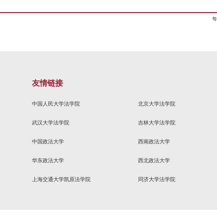
细则（2016年修订）.pdf
生奖学金评选工作安排
本科生奖学金评选工作安排.pdf
oc
甘与苦
，法商北楼425，华东师范大学97级校友、现上海铭辉法律事务