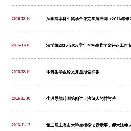
答辩与学位申请工作。 同等学力
审或校盲审的硕士学位申请人，在
规定处理。&n...
为统一规范我校博士、硕士学位论文
华东师范大学博士、硕士学位论
2017-01-05
我校实际，特制定本学位论文基
置部分、主体部分和结尾部分。 
单（理工科必须，文科可根据需要）
为规范博士、硕士学位论文的写作
学科设置与规划
2016-12-29
术型博士、硕士学位论文。 一
据。 二、学位论文应达到的学术
明作者在本门学科上掌握坚实宽广
华东师范大学坚持以培养创新型人
法学院研究生奖学金评审办法（2
2016-12-25
究型大学行列，力争在本世纪中叶
好法学本科，在宪法与行政法、经
学方向，准备法学博士点建设，学
附件1: 法学院研究生奖学金评审办法
法学院本科生奖学金评定实施细则
2016-12-10