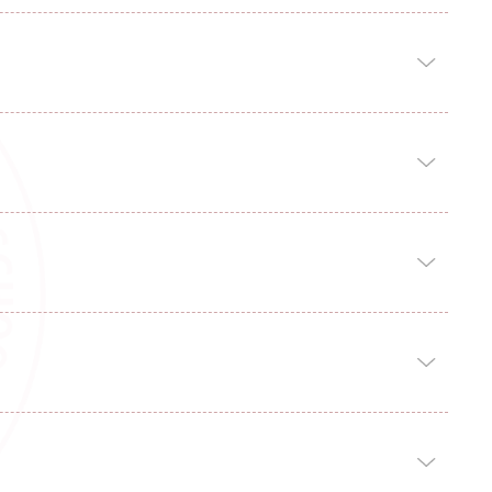
人民共和国学位条例》、《中华人民共和国学位条例暂行实施
学习年限内完成培养要求，通过论文答辩资格审核且已完成论