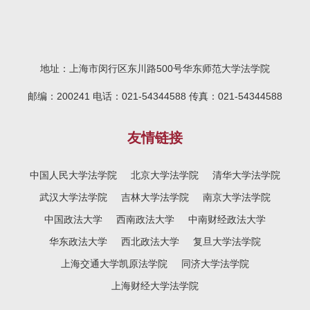
今，同学们在法学和心理学的专业领域内
靖雯，软件工程学院2021级本科生王文。
辩护、犯罪侦查、社区矫正等工作，具有
理亲身参与到审判辅助工作中，零距离感
积极探索，对多样化的学习也有...
在法学院...
独特的专业优势。 双学位项目开展至
受上海法院氛围。 我院2023级法学硕
今，同学们在法学和心理学的专业领域内
士涂莹莹、胡梦博和2022级法律硕士李梦
积极探索，对多样化的学习也有...
媛作为实习法官助理被安排到上海市闵行
地址：上海市闵行区东川路500号华东师范大学法学院
区人民法院，在实习期间，她们分别在不
同的法庭部门担任法官助理，深入参与了
邮编：200241 电话：021-54344588 传真：021-54344588
案件的审理过程，更是在实践中锻炼了法
律思维和实务操作能力，尤其是“三个一”成
友情链接
果（一份判决书、一个典型案例、一份调
研报告）的...
中国人民大学法学院
北京大学法学院
清华大学法学院
武汉大学法学院
吉林大学法学院
南京大学法学院
中国政法大学
西南政法大学
中南财经政法大学
华东政法大学
西北政法大学
复旦大学法学院
上海交通大学凯原法学院
同济大学法学院
上海财经大学法学院