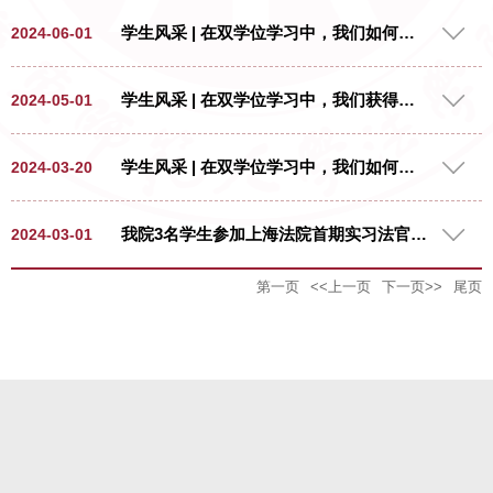
2024年11月8日至11月10日，第十九届“挑
学生风采 | 在双学位学习中，我们如何探索未知
2024-06-01
战杯”全国大学生课外学术科技作品竞赛
2024年度“揭榜挂帅”专项赛终审决赛北京
序言/ Exordium 2021年，华东师范大
学生风采 | 在双学位学习中，我们获得交融的视角
2024-05-01
场在北京航空航天大学顺利举行。“挑战
学法学院获批“法学-心理学”双学士学位人
杯”全国大学生课外学术科技作品竞赛是由
才培养项目。该项目标准学制四年，本科
共青团中央、中国科协、教育部、中国社
序言/ Exordium 2021年，华东师范大
学生风采 | 在双学位学习中，我们如何迎接挑战
2024-03-20
毕业并达到学士学位要求的，授予双学士
科院、全国学联和承办地省级人民政府共
学法学院获批“法学-心理学”双学士学位人
学位（法学+理学）。 “法学-心理学”人
同主办的一项具有导向性、示范性和群众
才培养项目。该项目标准学制四年，本科
才培养项目，由华东师范大学法学院、心
我院3名学生参加上海法院首期实习法官助理项目
2024-03-01
性的竞赛活动，被誉为当代大学生科技创
毕业并达到学士学位要求的，授予双学士
理与认知科学学院联合建设，主要培养学
新的“奥林匹克”盛会。“揭榜挂帅”专项赛
学位（法学+理学）。 “法学-心理学”人
生既精通法律，掌握法学理论研究的基本
第一页
<<上一页
下一页>>
尾页
以“政企发榜、竞争揭榜、开榜签约”的方
才培养项目，由华东师范大学法学院、心
2023年11月至2024年2月，为落实
方法，具有法学研究和法律实践能力，又
式，通过“征榜—发榜—竞榜—评榜—夺
理与认知科学学院联合建设，主要培养学
《关于加强新时代法学教育和法学理论研
通晓心理学，掌握运用心理学知识解释适
榜”，教育引导广大青年面向国家重大需
生既精通法律，掌握法学理论研究的基本
究的意见》，进一步深化“院校合作”的创新
用法律的能力。学生毕业后，无论是从事
求，踊跃投身科研攻关第一线。法学院参
方法，具有法学研究和法律实践能力，又
探索，法学院选派3名学生参加上海法院首
法律与认知科学研究，还是从事法律实务
赛学生团队在终审决赛中脱颖而出，荣获
通晓心理学，掌握运用心理学知识解释适
期实习法官助理项目并顺利结业。该项目
工作，特别是从事审判、公诉、律师代理
一等奖。该项目负责人为法学院2023级本
用法律的能力。学生毕业后，无论是从事
是全国首个省级高院牵头开展的实习实训
辩护、犯罪侦查、社区矫正等工作，具有
科生袁晔，项目组成员包括法学院2022级
法律与认知科学研究，还是从事法律实务
项目，面向国内20余家合作高校、科研院
独特的专业优势。 双学位项目开展至
本科生裘奕瑶，传播学院2023级本科生施
工作，特别是从事审判、公诉、律师代理
所。项目开展期间，学生作为实习法官助