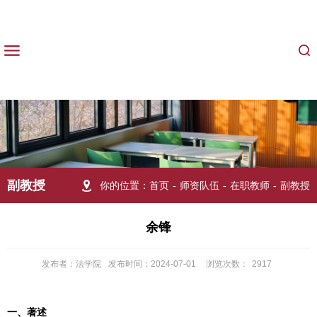
副教授
你的位置：
首页
-
师资队伍
-
在职教师
-
副教授
余锋
发布者：法学院
发布时间：2024-07-01
浏览次数：
2917
一、著述