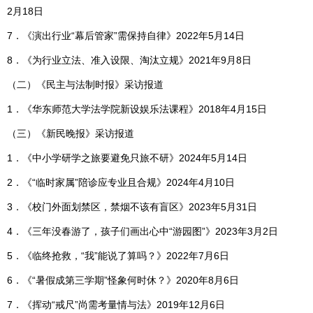
2月18日
7．《演出行业“幕后管家”需保持自律》2022年5月14日
8．《为行业立法、准入设限、淘汰立规》2021年9月8日
（二）《民主与法制时报》采访报道
1．《华东师范大学法学院新设娱乐法课程》2018年4月15日
（三）《新民晚报》采访报道
1．《中小学研学之旅要避免只旅不研》2024年5月14日
2．《“临时家属”陪诊应专业且合规》2024年4月10日
3．《校门外面划禁区，禁烟不该有盲区》2023年5月31日
4．《三年没春游了，孩子们画出心中“游园图”》2023年3月2日
5．《临终抢救，“我”能说了算吗？》2022年7月6日
6．《“暑假成第三学期”怪象何时休？》2020年8月6日
7．《挥动“戒尺”尚需考量情与法》2019年12月6日