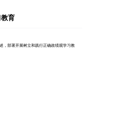
行正确政绩观学习教育
-13
浏览次数：
131
树立和践行正确政绩观的重要论述，部署开展树立和践行
峨主持。