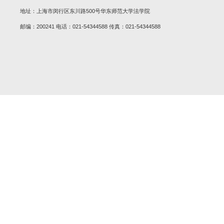
院发展实际，扎实有序推进学习
心工作一体推进，以学习教育实
会上，全体与会人员认真学
题，并结合自身工作实际交流学
地址：上海市闵行区东川路500号华东师范大学法学院
邮编：200241 电话：021-54344588 传真：021-54344588