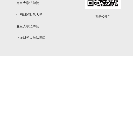
院“十五五”规划深度融合，与学科建设、人才培养、科学
事业高质量发展，为学校“双一流”建设与新时代法治人才
领会“政绩为谁而树、树什么样的政绩、靠什么树政绩”这
思想基础。
北京大学法学院
清华大学法学院
吉林大学法学院
南京大学法学院
西南政法大学
中南财经政法大学