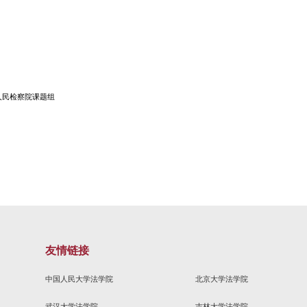
与不法内涵 姚培培
 周洪波；熊晓彪
准化的难题与反思 宋东
马伯里案为中心 徐舒浩
.菲尼 劳伦斯·赫尔曼 陈娇杨 译
范思力
谈 倩；孙宋龙
 江苏省张家港市人民检察院课题组