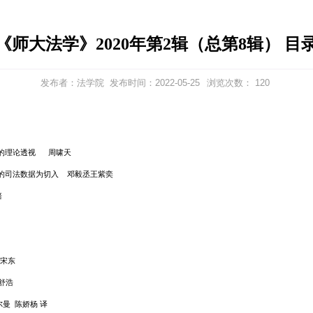
《师大法学》2020年第2
发布者：法学院
发布时间：2022-05
用】
法修正案（十一）》的理论透视 周啸天
以新冠疫情防控期间的司法数据为切入 邓毅丞王紫奕