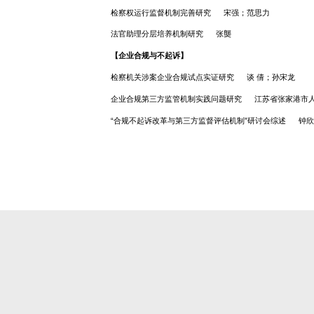
论负有照护职责人员性侵罪的规范定位
【刑事诉讼与司法制度】
疑罪从无及其在刑事辩护中的有效运用
走出司法改革的“乌托邦”：量刑建议精
十九世纪美国司法联邦制的发生——以
美国刑事案件中的简易程序 弗洛伊德·F
检察权运行监督机制完善研究 宋强；
法官助理分层培养机制研究 张龑
【企业合规与不起诉】
检察机关涉案企业合规试点实证研究 
企业合规第三方监管机制实践问题研究