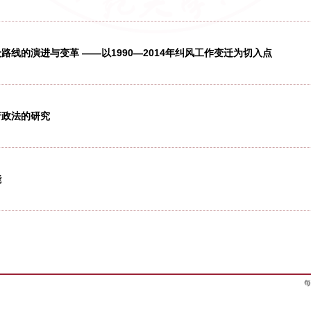
：义务教育阶段受教育选择权的义务教育迷雾破解及其政策选
政法视野中的国家治理逻辑——从网格化治理的合法性问题切
基本公共服务均等化的行政法制构建