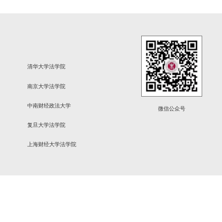
年纠风工作变迁为切入点
每页
14
记录
总共
31
记录
第一页